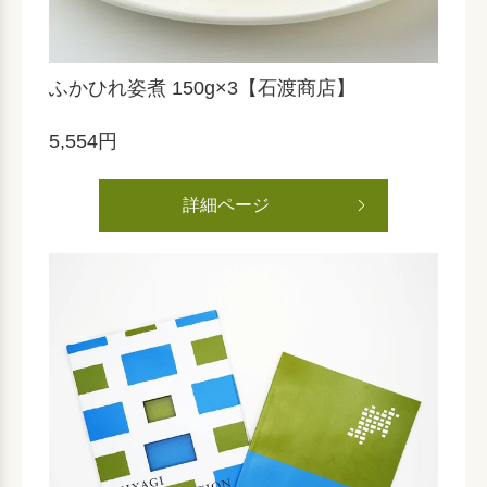
ふかひれ姿煮 150g×3【石渡商店】
5,554円
詳細ページ