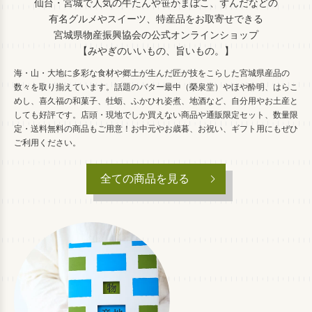
仙台・宮城で人気の牛たんや笹かまぼこ、ずんだなどの
有名グルメやスイーツ、特産品をお取寄せできる
宮城県物産振興協会の公式オンラインショップ
【みやぎのいいもの、旨いもの。】
海・山・大地に多彩な食材や郷土が生んだ匠が技をこらした宮城県産品の
数々を取り揃えています。話題のバター最中（榮泉堂）やほや酔明、はらこ
めし、喜久福の和菓子、牡蛎、ふかひれ姿煮、地酒など、自分用やお土産と
しても好評です。店頭・現地でしか買えない商品や通販限定セット、数量限
定・送料無料の商品もご用意！お中元やお歳暮、お祝い、ギフト用にもぜひ
ご利用ください。
全ての商品を見る